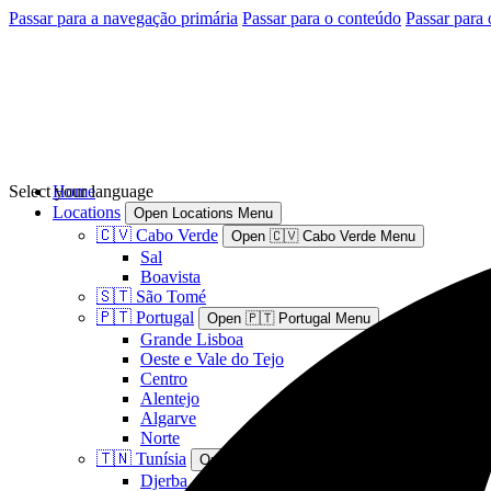
Passar para a navegação primária
Passar para o conteúdo
Passar para 
Select your language
Home
Locations
Open Locations Menu
🇨🇻 Cabo Verde
Open 🇨🇻 Cabo Verde Menu
Sal
Boavista
🇸🇹 São Tomé
🇵🇹 Portugal
Open 🇵🇹 Portugal Menu
Grande Lisboa
Oeste e Vale do Tejo
Centro
Alentejo
Algarve
Norte
🇹🇳 Tunísia
Open 🇹🇳 Tunísia Menu
Djerba