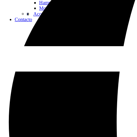
Hammamet
Monastir
Açores
Contacto