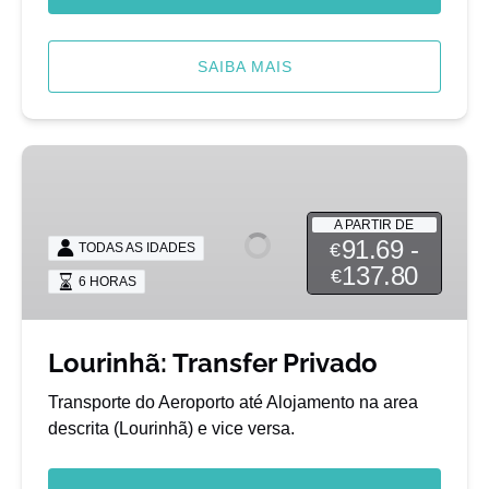
SAIBA MAIS
Lourinhã:
Transfer
Privado
A PARTIR DE
91.69 -
€
TODAS AS IDADES
137.80
€
6 HORAS
Lourinhã: Transfer Privado
Transporte do Aeroporto até Alojamento na area
descrita (Lourinhã) e vice versa.