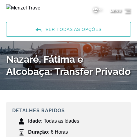
Passar para a navegação primária
Passar para o conteúdo
Passar para o rodapé
Select Language
▼
MENU
Select
your
language
VER TODAS AS OPÇÕES
Nazaré, Fátima e
Alcobaça: Transfer Privado
DETALHES RÁPIDOS
Idade:
Todas as Idades
Duração:
6 Horas