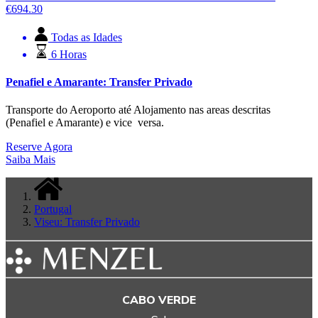
€
694.30
Todas as Idades
6 Horas
Penafiel e Amarante: Transfer Privado
Transporte do Aeroporto até Alojamento nas areas descritas
(Penafiel e Amarante) e vice versa.
Reserve Agora
Saiba Mais
Portugal
Viseu: Transfer Privado
CABO VERDE