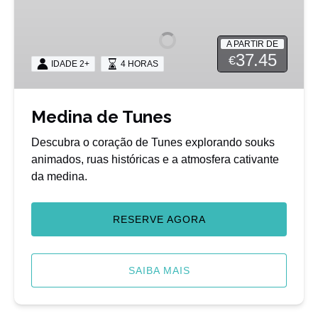
de
Tunes
A PARTIR DE
37.45
€
IDADE 2+
4 HORAS
Medina de Tunes
Descubra o coração de Tunes explorando souks
animados, ruas históricas e a atmosfera cativante
da medina.
RESERVE AGORA
SAIBA MAIS