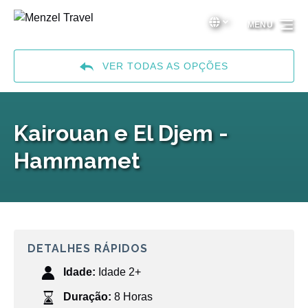
Passar para a navegação primária
Passar para o conteúdo
Passar para o rodapé
Select Language
▼
MENU
Select
your
language
VER TODAS AS OPÇÕES
Kairouan e El Djem -
Hammamet
DETALHES RÁPIDOS
Idade:
Idade 2+
Duração:
8 Horas